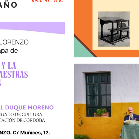
Read All News
AÑO