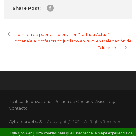
Share Post:
Jornada de puertas abiertas en “La Tribu Actúa”
Homenaje al profesorado jubilado en 2025 en Delegación de
Educación
Política de privacidad
|
Política de Cookies
|
Aviso Legal
|
Contacto
Cybercordoba S.L.
Copyright @ 2021 - All Rights Reserved.
Este sitio web utiliza cookies para que usted tenga la mejor experiencia de