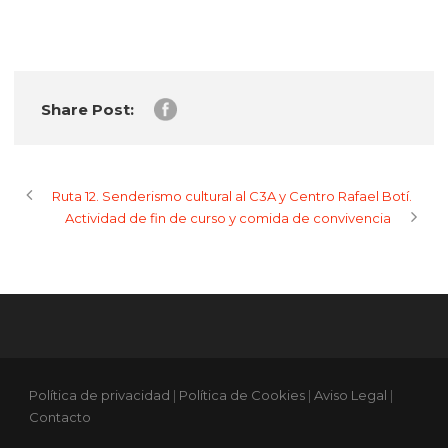
Share Post:
Ruta 12. Senderismo cultural al C3A y Centro Rafael Botí.
Actividad de fin de curso y comida de convivencia
Política de privacidad
|
Política de Cookies
|
Aviso Legal
|
Contacto